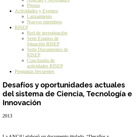
Prensa
Actividades y Eventos
Lanzamiento
Nuevos miembros
RISEP
Red de investigación
Serie Estados de
Situación RISEP
Serie Documentos de
RISEP
Conclusión de
actividades RISEP
Preguntas frecuentes
Desafíos y oportunidades actuales
del sistema de Ciencia, Tecnología e
Innovación
2013
La ANCiU elaboró un documento titulado “Desafíos y