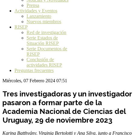
Prensa
Actividades y Eventos
Lanzamiento
Nuevos miembros
RISEP
Red de investigación
Serie Estados de
Situación RISEP
Serie Documentos de
RISEP
Conclusión de
actividades RISEP
Preguntas frecuentes
Miércoles, 07 Febrero 2024 07:51
Tres investigadoras y un investigador
pasaron a formar parte de la
Academia Nacional de Ciencias del
Uruguay, 29 de noviembre 2023
Karina Batthyány, Virginia Bertolotti y Ana Silva, junto a Francisco