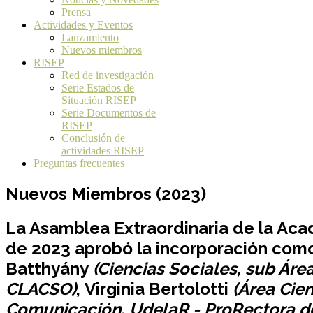
Prensa
Actividades y Eventos
Lanzamiento
Nuevos miembros
RISEP
Red de investigación
Serie Estados de
Situación RISEP
Serie Documentos de
RISEP
Conclusión de
actividades RISEP
Preguntas frecuentes
Nuevos Miembros (2023)
La Asamblea Extraordinaria de la Aca
de 2023 aprobó la incorporación como
Batthyány
(Ciencias Sociales, sub Áre
CLACSO)
, Virginia Bertolotti
(Área Cie
Comunicación, UdelaR - ProRectora de