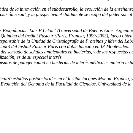
mática de la innovación en el subdesarrollo, la evolución de la enseñan
inclusión social, y la prospectiva. Actualmente se ocupa del poder socia
es Bioquímicas "Luis F Leloir" (Universidad de Buenos Aires, Argentin
y Química del Institut Pasteur (Paris, Francia, 1999-2003), luego obte
sponsable de la Unidad de Cristalografía de Proteínas y líder del Lab
do) del Institut Pasteur Paris con doble filiación en IP Montevideo.
el sensado de señales ambientales en bacterias, y de las respuestas a
lización, es de su especial interés.
ismos de patogenicidad en bacterias de interés médico es materia actua
izó estudios postdoctorales en el Institut Jacques Monod, Francia, y
Evolución del Genoma de la Facultad de Ciencias, Universidad de la Re