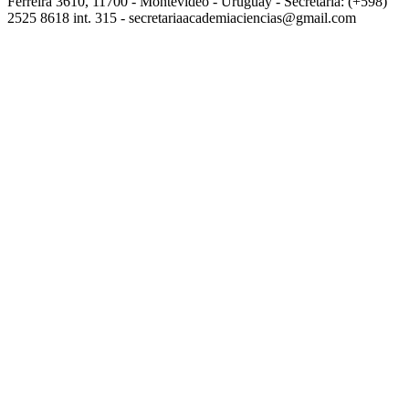
Ferreira 3610, 11700 - Montevideo - Uruguay - Secretaría: (+598)
2525 8618 int. 315 - secretariaacademiaciencias@gmail.com