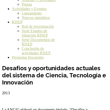
Prensa
Actividades y Eventos
Lanzamiento
Nuevos miembros
RISEP
Red de investigación
Serie Estados de
Situación RISEP
Serie Documentos de
RISEP
Conclusión de
actividades RISEP
Preguntas frecuentes
Desafíos y oportunidades actuales
del sistema de Ciencia, Tecnología e
Innovación
2013
La ANCiU elaboró un documento titulado “Desafíos y